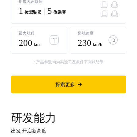
扩展客运载荷
1
5
位驾驶员
位乘客
最大航程
巡航速度
200
230
km
km/h
* 产品参数均为实验工况条件下测试结果
探索更多

研发能力
出发 开启新高度