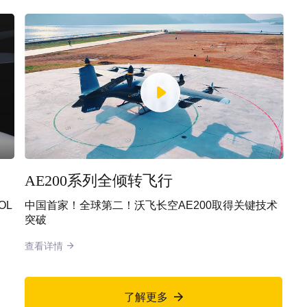
AE200-100量产机第一阶段验证试飞圆
A
满完成
A
包
精
了解更多
