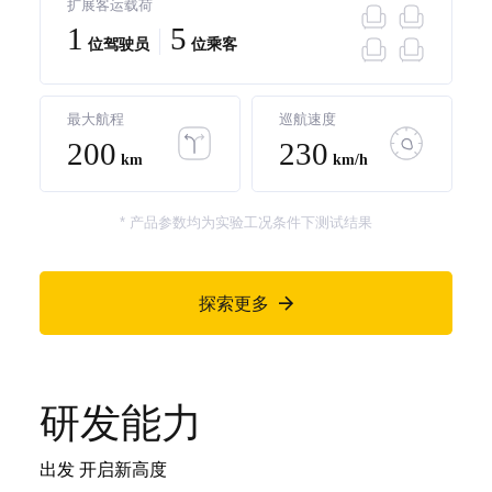
扩展客运载荷
1
5
位驾驶员
位乘客
最大航程
巡航速度
200
230
km
km/h
* 产品参数均为实验工况条件下测试结果
探索更多

研发能力
出发 开启新高度