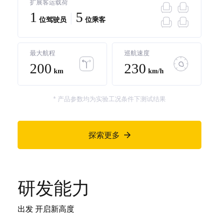
扩展客运载荷
1
5
位驾驶员
位乘客
最大航程
巡航速度
200
230
km
km/h
* 产品参数均为实验工况条件下测试结果
探索更多

研发能力
出发 开启新高度