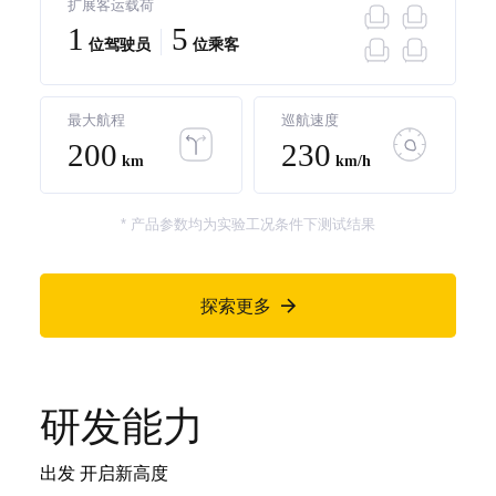
扩展客运载荷
1
5
位驾驶员
位乘客
最大航程
巡航速度
200
230
km
km/h
* 产品参数均为实验工况条件下测试结果
探索更多

研发能力
出发 开启新高度