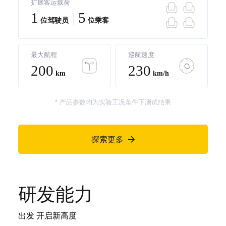
扩展客运载荷
1
5
位驾驶员
位乘客
最大航程
巡航速度
200
230
km
km/h
* 产品参数均为实验工况条件下测试结果
探索更多

研发能力
出发 开启新高度