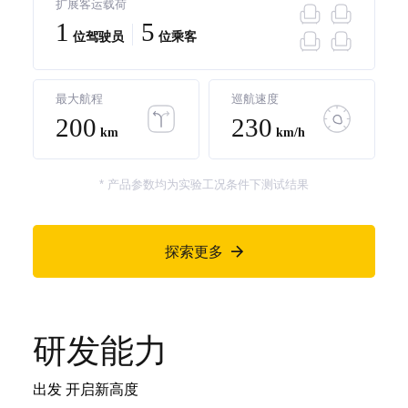
扩展客运载荷
1
5
位驾驶员
位乘客
最大航程
巡航速度
200
230
km
km/h
* 产品参数均为实验工况条件下测试结果
探索更多

研发能力
出发 开启新高度